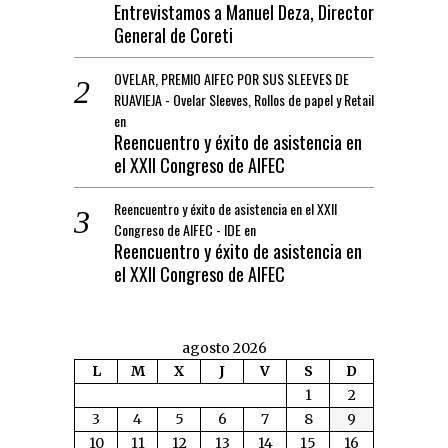
Entrevistamos a Manuel Deza, Director
General de Coreti
OVELAR, PREMIO AIFEC POR SUS SLEEVES DE
RUAVIEJA - Ovelar Sleeves, Rollos de papel y Retail
en
Reencuentro y éxito de asistencia en
el XXII Congreso de AIFEC
Reencuentro y éxito de asistencia en el XXII
Congreso de AIFEC - IDE
en
Reencuentro y éxito de asistencia en
el XXII Congreso de AIFEC
agosto 2026
L
M
X
J
V
S
D
1
2
3
4
5
6
7
8
9
10
11
12
13
14
15
16