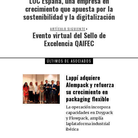
LOC España, una empresa en
crecimiento que apuesta por la
sostenibilidad y la digitalización
ARTÍCULO SIGUIENTE
Evento virtual del Sello de
Excelencia QAIFEC
ÚLTIMOS DE ASOCIADOS
Lappí adquiere
Alempack y refuerza
su crecimiento en
packaging flexible
La operación incorpora
capacidades en Doypack
y Flowpack, amplía
laplataforma industrial
ibérica