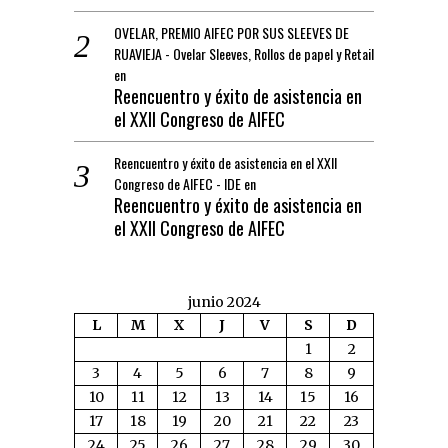
OVELAR, PREMIO AIFEC POR SUS SLEEVES DE
RUAVIEJA - Ovelar Sleeves, Rollos de papel y Retail
en
Reencuentro y éxito de asistencia en
el XXII Congreso de AIFEC
Reencuentro y éxito de asistencia en el XXII
Congreso de AIFEC - IDE
en
Reencuentro y éxito de asistencia en
el XXII Congreso de AIFEC
junio 2024
L
M
X
J
V
S
D
1
2
3
4
5
6
7
8
9
10
11
12
13
14
15
16
17
18
19
20
21
22
23
24
25
26
27
28
29
30