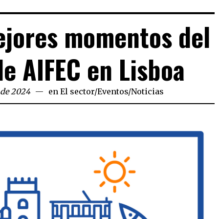
ejores momentos del
e AIFEC en Lisboa
o de 2024
en
El sector
/
Eventos
/
Noticias