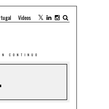
rtugal
Videos
 EN CONTINUO
4