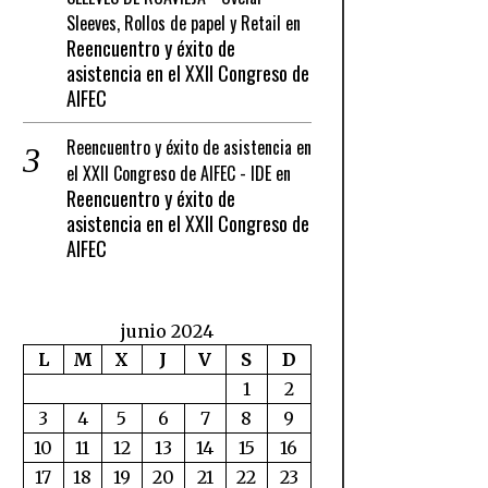
Sleeves, Rollos de papel y Retail
en
Reencuentro y éxito de
asistencia en el XXII Congreso de
AIFEC
Reencuentro y éxito de asistencia en
el XXII Congreso de AIFEC - IDE
en
Reencuentro y éxito de
asistencia en el XXII Congreso de
AIFEC
junio 2024
L
M
X
J
V
S
D
1
2
3
4
5
6
7
8
9
10
11
12
13
14
15
16
17
18
19
20
21
22
23