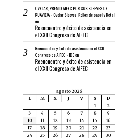
OVELAR, PREMIO AIFEC POR SUS SLEEVES DE
RUAVIEJA - Ovelar Sleeves, Rollos de papel y Retail
en
Reencuentro y éxito de asistencia en
el XXII Congreso de AIFEC
Reencuentro y éxito de asistencia en el XXII
Congreso de AIFEC - IDE
en
Reencuentro y éxito de asistencia en
el XXII Congreso de AIFEC
agosto 2026
L
M
X
J
V
S
D
1
2
3
4
5
6
7
8
9
10
11
12
13
14
15
16
17
18
19
20
21
22
23
24
25
26
27
28
29
30