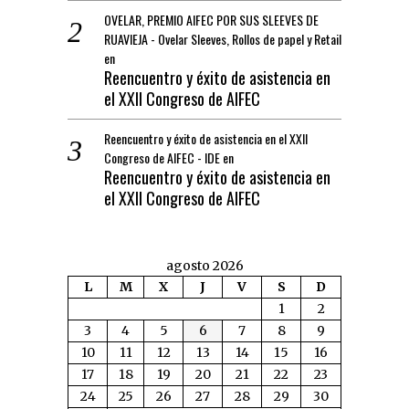
OVELAR, PREMIO AIFEC POR SUS SLEEVES DE
RUAVIEJA - Ovelar Sleeves, Rollos de papel y Retail
en
Reencuentro y éxito de asistencia en
el XXII Congreso de AIFEC
Reencuentro y éxito de asistencia en el XXII
Congreso de AIFEC - IDE
en
Reencuentro y éxito de asistencia en
el XXII Congreso de AIFEC
agosto 2026
L
M
X
J
V
S
D
1
2
3
4
5
6
7
8
9
10
11
12
13
14
15
16
17
18
19
20
21
22
23
24
25
26
27
28
29
30