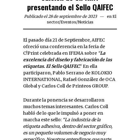
presentando el Sello QAIFEC
Publicado el 28 de septiembre de 2023
en
El
sector
/
Eventos
/
Noticias
El pasado día 21 de Septiembre, AIFEC
ofreció una conferencia en la feria de
C!Print celebrada en IFEMA sobre
“
La
excelencia del diseño y fabricación de las
etiquetas. El Sello QAIFEC
.” En ella
participaron, Pablo Serrano de KOLOKIO
INTERNATIONAL, Rafael González de OCA
Global y Carlos Coll de Printeos GROUP.
Durante la ponencia se desarrollaron
muchos temas interesantes. Carlos Coll
habló de lo que le impulsó a poner en
marcha este sello:
“
La industria de la
etiqueta adhesiva, dentro del sector gráfico,
es un pequeño volumen de negocio muy
específico. Nosotros entendimos que parte