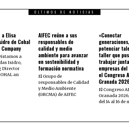
ÚLTIMOS DE NOTICIAS
 a Elisa
AIFEC reúne a sus
«Conectar
sidro de Cohal
responsables de
generaciones
s Company
calidad y medio
potenciar tal
ambiente para avanzar
taller que pu
vistamos a
en sostenibilidad y
trabajar junta
das Isidro,
formación normativa
empresas del 
 Director
el Congreso 
 COHAL an
El Grupo de
Granada 202
responsables de Calidad
y Medio Ambiente
El Congreso A
(GRCMA) de AIFEC
Granada 2026,
del 14 al 16 de