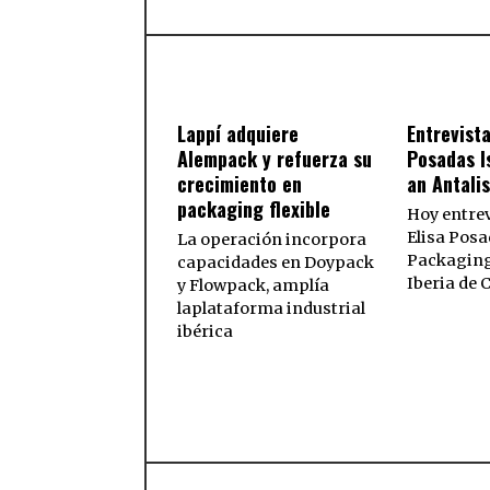
Lappí adquiere
Entrevista
Alempack y refuerza su
Posadas I
crecimiento en
an Antali
packaging flexible
Hoy entre
Elisa Posa
La operación incorpora
Packaging
capacidades en Doypack
Iberia de
y Flowpack, amplía
laplataforma industrial
ibérica