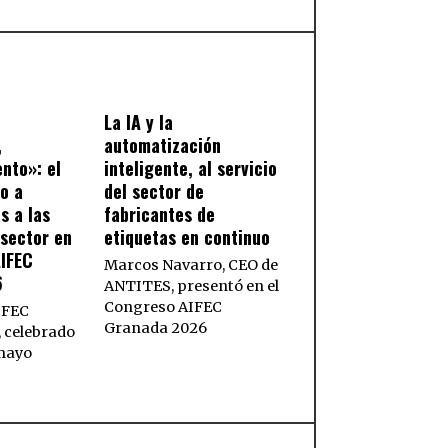
La IA y la
,
automatización
ento»: el
inteligente, al servicio
so a
del sector de
s a las
fabricantes de
sector en
etiquetas en continuo
AIFEC
Marcos Navarro, CEO de
6
ANTITES, presentó en el
Congreso AIFEC
IFEC
Granada 2026
 celebrado
 mayo