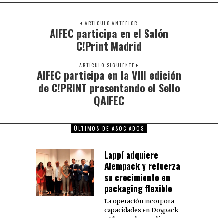
ARTÍCULO ANTERIOR
AIFEC participa en el Salón
C!Print Madrid
ARTÍCULO SIGUIENTE
AIFEC participa en la VIII edición
de C!PRINT presentando el Sello
QAIFEC
ÚLTIMOS DE ASOCIADOS
Lappí adquiere
Alempack y refuerza
su crecimiento en
packaging flexible
La operación incorpora
capacidades en Doypack