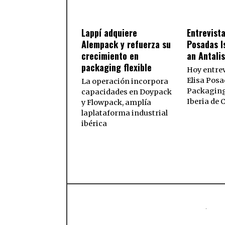
Lappí adquiere
Entrevista
Alempack y refuerza su
Posadas I
crecimiento en
an Antali
packaging flexible
Hoy entre
Elisa Posa
La operación incorpora
Packaging
capacidades en Doypack
Iberia de
y Flowpack, amplía
laplataforma industrial
ibérica