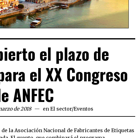
bierto el plazo de
para el XX Congreso
de ANFEC
marzo de 2018
en
El sector
/
Eventos
de la Asociación Nacional de Fabricantes de Etiquetas
ada. El evento, que combinará el programa