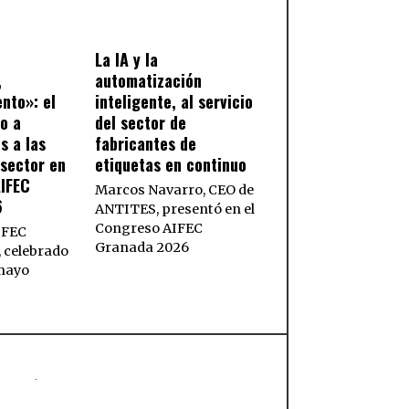
La IA y la
,
automatización
ento»: el
inteligente, al servicio
so a
del sector de
s a las
fabricantes de
sector en
etiquetas en continuo
AIFEC
Marcos Navarro, CEO de
6
ANTITES, presentó en el
Congreso AIFEC
IFEC
Granada 2026
 celebrado
 mayo