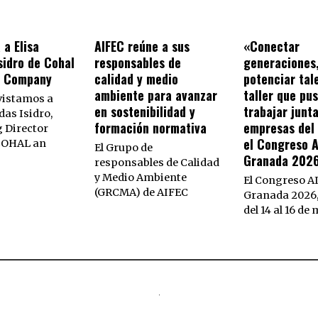
 a Elisa
AIFEC reúne a sus
«Conectar
sidro de Cohal
responsables de
generaciones
s Company
calidad y medio
potenciar tal
ambiente para avanzar
taller que pu
vistamos a
en sostenibilidad y
trabajar junta
das Isidro,
formación normativa
empresas del 
 Director
el Congreso 
 COHAL an
El Grupo de
Granada 202
responsables de Calidad
y Medio Ambiente
El Congreso A
(GRCMA) de AIFEC
Granada 2026,
del 14 al 16 de