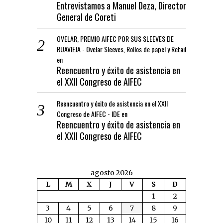
Entrevistamos a Manuel Deza, Director
General de Coreti
OVELAR, PREMIO AIFEC POR SUS SLEEVES DE
RUAVIEJA - Ovelar Sleeves, Rollos de papel y Retail
en
Reencuentro y éxito de asistencia en
el XXII Congreso de AIFEC
Reencuentro y éxito de asistencia en el XXII
Congreso de AIFEC - IDE
en
Reencuentro y éxito de asistencia en
el XXII Congreso de AIFEC
agosto 2026
L
M
X
J
V
S
D
1
2
3
4
5
6
7
8
9
10
11
12
13
14
15
16