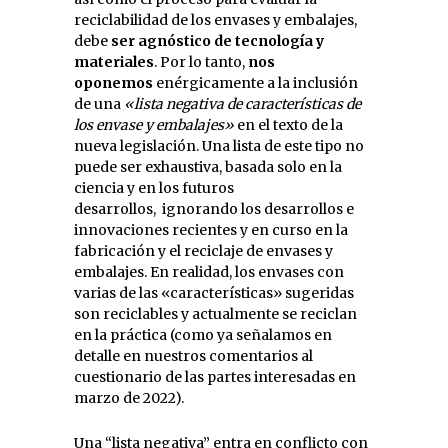
reciclabilidad de los envases y embalajes,
debe
ser
agnóstico de tecnología y
materiales
. Por lo tanto,
nos
oponemos
enérgicamente a la inclusión
de una
«lista negativa de características de
los envase
y embalaje
s»
en el texto de la
nueva legislación. Una lista de este tipo no
puede ser exhaustiva, basada solo en la
ciencia y en los futuros
desarrollos, ignorando los desarrollos e
innovaciones recientes y en curso en la
fabricación y el reciclaje de envases y
embalajes. En realidad, los envases con
varias de las «características» sugeridas
son reciclables y actualmente se reciclan
en la práctica (como ya señalamos en
detalle en nuestros comentarios al
cuestionario de las partes interesadas en
marzo de 2022).
Una “lista negativa” entra en conflicto con