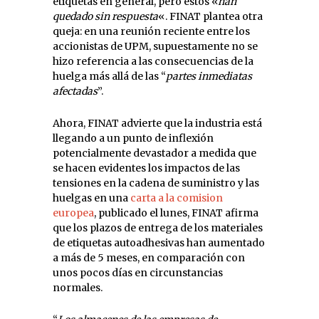
etiquetas en general, pero estos «
han
quedado sin respuesta
«. FINAT plantea otra
queja: en una reunión reciente entre los
accionistas de UPM, supuestamente no se
hizo referencia a las consecuencias de la
huelga más allá de las “
partes inmediatas
afectadas
”.
Ahora, FINAT advierte que la industria está
llegando a un punto de inflexión
potencialmente devastador a medida que
se hacen evidentes los impactos de las
tensiones en la cadena de suministro y las
huelgas en una
carta a la comision
europea
, publicado el lunes, FINAT afirma
que los plazos de entrega de los materiales
de etiquetas autoadhesivas han aumentado
a más de 5 meses, en comparación con
unos pocos días en circunstancias
normales.