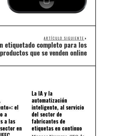
ARTÍCULO SIGUIENTE
n etiquetado completo para los
productos que se venden online
La IA y la
,
automatización
ento»: el
inteligente, al servicio
so a
del sector de
s a las
fabricantes de
sector en
etiquetas en continuo
AIFEC