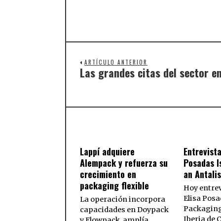
ARTÍCULO ANTERIOR
Las grandes citas del sector e
Lappí adquiere
Entrevista
Alempack y refuerza su
Posadas I
crecimiento en
an Antali
packaging flexible
Hoy entre
Elisa Posa
La operación incorpora
Packaging
capacidades en Doypack
Iberia de
y Flowpack, amplía