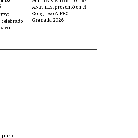
Marcos Navarro, CEO de
6
ANTITES, presentó en el
Congreso AIFEC
IFEC
Granada 2026
 celebrado
 mayo
s para