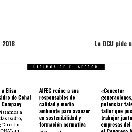
n 2018
La OCU pide u
ÚLTIMOS DE EL SECTOR
 a Elisa
AIFEC reúne a sus
«Conectar
sidro de Cohal
responsables de
generaciones
s Company
calidad y medio
potenciar tal
ambiente para avanzar
taller que pu
vistamos a
en sostenibilidad y
trabajar junta
das Isidro,
formación normativa
empresas del 
 Director
el Congreso 
 COHAL an