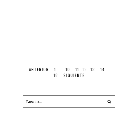
dos grandes citas del año –junto con el
congreso– en las…
LEER MÁS
FACEBOOK
TWITTER
WHATSAPP
ANTERIOR
1
…
10
11
12
13
14
…
18
SIGUIENTE