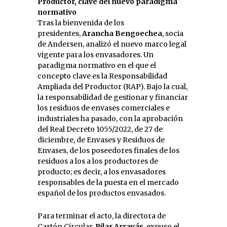
Productor, clave del nuevo paradigma
normativo
Tras la bienvenida de los
presidentes,
Arancha Bengoechea
, socia
de Andersen, analizó el nuevo marco legal
vigente para los envasadores. Un
paradigma normativo en el que el
concepto clave es la Responsabilidad
Ampliada del Productor (RAP). Bajo la cual,
la responsabilidad de gestionar y financiar
los residuos de envases comerciales e
industriales ha pasado, con la aprobación
del Real Decreto 1055/2022, de 27 de
diciembre, de Envases y Residuos de
Envases, de los poseedores finales de los
residuos a los a los productores de
producto; es decir, a los envasadores
responsables de la puesta en el mercado
español de los productos envasados.
Para terminar el acto, la directora de
Cartón Circular,
Pilar Arrayás
, expuso el