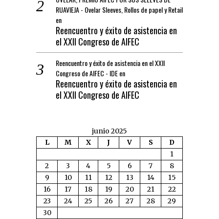
RUAVIEJA - Ovelar Sleeves, Rollos de papel y Retail
en
Reencuentro y éxito de asistencia en
el XXII Congreso de AIFEC
Reencuentro y éxito de asistencia en el XXII
Congreso de AIFEC - IDE
en
Reencuentro y éxito de asistencia en
el XXII Congreso de AIFEC
junio 2025
L
M
X
J
V
S
D
1
2
3
4
5
6
7
8
9
10
11
12
13
14
15
16
17
18
19
20
21
22
23
24
25
26
27
28
29
30