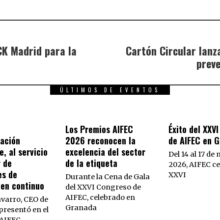
K Madrid para la
Cartón Circular lanz
preve
ÚLTIMOS DE EVENTOS
Los Premios AIFEC
Éxito del XXV
ación
2026 reconocen la
de AIFEC en 
e, al servicio
excelencia del sector
Del 14 al 17 de
r de
de la etiqueta
2026, AIFEC ce
es de
XXVI
Durante la Cena de Gala
 en continuo
del XXVI Congreso de
AIFEC, celebrado en
varro, CEO de
Granada
resentó en el
AIFEC