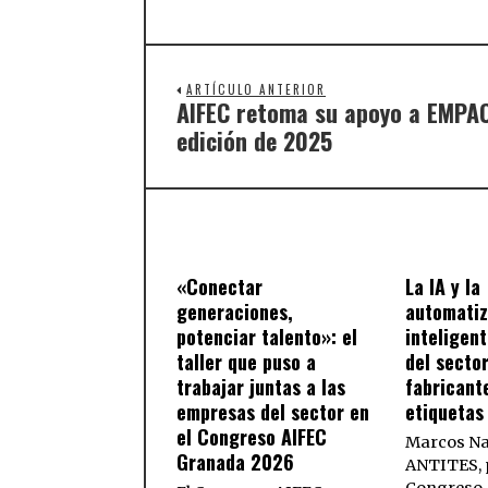
ARTÍCULO ANTERIOR
AIFEC retoma su apoyo a EMPAC
edición de 2025
«Conectar
La IA y la
generaciones,
automatiz
potenciar talento»: el
inteligent
taller que puso a
del secto
trabajar juntas a las
fabricant
empresas del sector en
etiquetas
el Congreso AIFEC
Marcos Na
Granada 2026
ANTITES, p
Congreso 