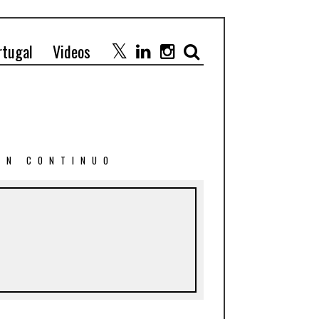
rtugal
Videos
 EN CONTINUO
6