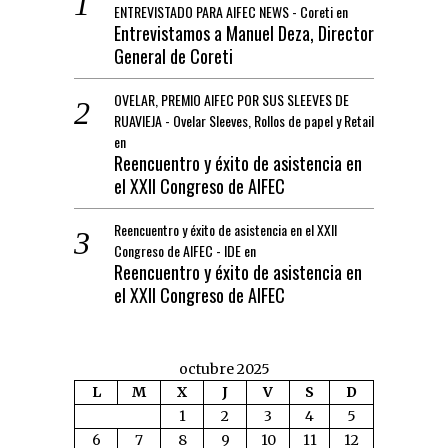
ENTREVISTADO PARA AIFEC NEWS - Coreti
en
Entrevistamos a Manuel Deza, Director
General de Coreti
OVELAR, PREMIO AIFEC POR SUS SLEEVES DE
RUAVIEJA - Ovelar Sleeves, Rollos de papel y Retail
en
Reencuentro y éxito de asistencia en
el XXII Congreso de AIFEC
Reencuentro y éxito de asistencia en el XXII
Congreso de AIFEC - IDE
en
Reencuentro y éxito de asistencia en
el XXII Congreso de AIFEC
octubre 2025
L
M
X
J
V
S
D
1
2
3
4
5
6
7
8
9
10
11
12