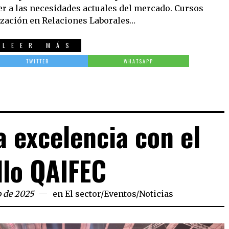
er a las necesidades actuales del mercado. Cursos
ización en Relaciones Laborales…
LEER MÁS
TWITTER
WHATSAPP
a excelencia con el
llo QAIFEC
o de 2025
en
El sector
/
Eventos
/
Noticias