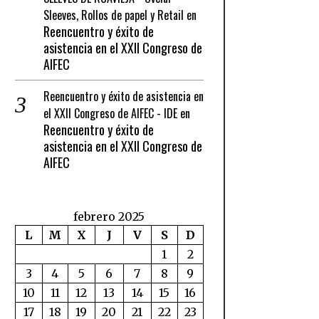
Sleeves, Rollos de papel y Retail
en
Reencuentro y éxito de
asistencia en el XXII Congreso de
AIFEC
Reencuentro y éxito de asistencia en
el XXII Congreso de AIFEC - IDE
en
Reencuentro y éxito de
asistencia en el XXII Congreso de
AIFEC
febrero 2025
L
M
X
J
V
S
D
1
2
3
4
5
6
7
8
9
10
11
12
13
14
15
16
17
18
19
20
21
22
23