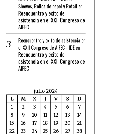
Sleeves, Rollos de papel y Retail
en
Reencuentro y éxito de
asistencia en el XXII Congreso de
AIFEC
Reencuentro y éxito de asistencia en
el XXII Congreso de AIFEC - IDE
en
Reencuentro y éxito de
asistencia en el XXII Congreso de
AIFEC
julio 2024
L
M
X
J
V
S
D
1
2
3
4
5
6
7
8
9
10
11
12
13
14
15
16
17
18
19
20
21
22
23
24
25
26
27
28