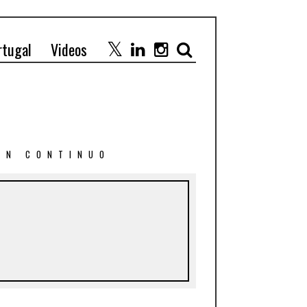
rtugal
Videos
 EN CONTINUO
4