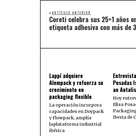
ARTÍCULO ANTERIOR
Coreti celebra sus 25+1 años en
etiqueta adhesiva con más de 
Lappí adquiere
Entrevista
Alempack y refuerza su
Posadas I
crecimiento en
an Antali
packaging flexible
Hoy entre
Elisa Posa
La operación incorpora
Packaging
capacidades en Doypack
Iberia de
y Flowpack, amplía
laplataforma industrial
ibérica