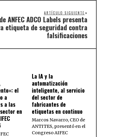
ARTÍCULO SIGUIENTE
de ANFEC ADCO Labels presenta
a etiqueta de seguridad contra
falsificaciones
La IA y la
,
automatización
ento»: el
inteligente, al servicio
so a
del sector de
s a las
fabricantes de
sector en
etiquetas en continuo
AIFEC
Marcos Navarro, CEO de
6
ANTITES, presentó en el
Congreso AIFEC
IFEC