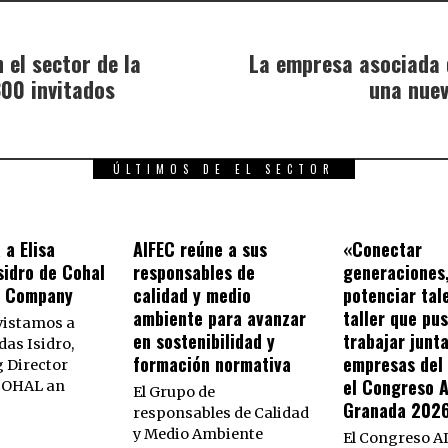
 el sector de la
La empresa asociada 
300 invitados
una nuev
ÚLTIMOS DE EL SECTOR
 a Elisa
AIFEC reúne a sus
«Conectar
sidro de Cohal
responsables de
generaciones
s Company
calidad y medio
potenciar tal
ambiente para avanzar
taller que pu
vistamos a
en sostenibilidad y
trabajar junta
das Isidro,
formación normativa
empresas del 
 Director
el Congreso 
 COHAL an
El Grupo de
Granada 202
responsables de Calidad
y Medio Ambiente
El Congreso A