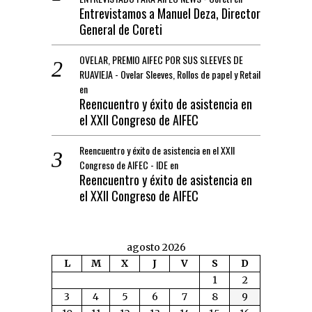
Entrevistamos a Manuel Deza, Director
General de Coreti
OVELAR, PREMIO AIFEC POR SUS SLEEVES DE
RUAVIEJA - Ovelar Sleeves, Rollos de papel y Retail
en
Reencuentro y éxito de asistencia en
el XXII Congreso de AIFEC
Reencuentro y éxito de asistencia en el XXII
Congreso de AIFEC - IDE
en
Reencuentro y éxito de asistencia en
el XXII Congreso de AIFEC
agosto 2026
L
M
X
J
V
S
D
1
2
3
4
5
6
7
8
9