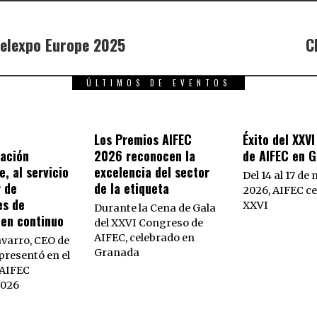
belexpo Europe 2025
C
ÚLTIMOS DE EVENTOS
Los Premios AIFEC
Éxito del XXV
ación
2026 reconocen la
de AIFEC en 
e, al servicio
excelencia del sector
Del 14 al 17 de
r de
de la etiqueta
2026, AIFEC ce
es de
XXVI
Durante la Cena de Gala
 en continuo
del XXVI Congreso de
AIFEC, celebrado en
varro, CEO de
Granada
resentó en el
AIFEC
2026