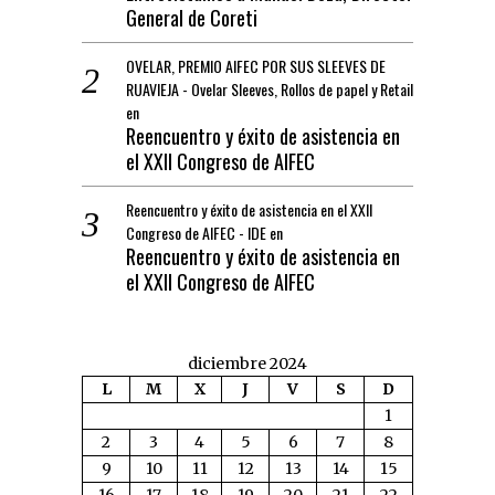
General de Coreti
OVELAR, PREMIO AIFEC POR SUS SLEEVES DE
RUAVIEJA - Ovelar Sleeves, Rollos de papel y Retail
en
Reencuentro y éxito de asistencia en
el XXII Congreso de AIFEC
Reencuentro y éxito de asistencia en el XXII
Congreso de AIFEC - IDE
en
Reencuentro y éxito de asistencia en
el XXII Congreso de AIFEC
diciembre 2024
L
M
X
J
V
S
D
1
2
3
4
5
6
7
8
9
10
11
12
13
14
15