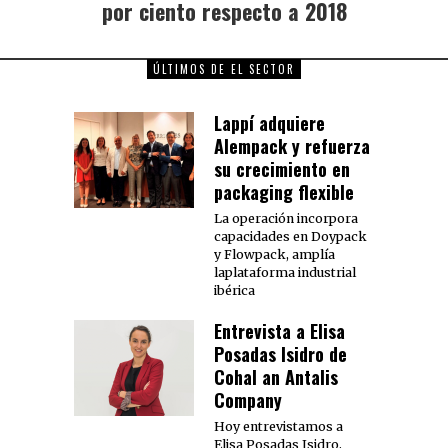
por ciento respecto a 2018
ÚLTIMOS DE EL SECTOR
Lappí adquiere
Alempack y refuerza
su crecimiento en
packaging flexible
La operación incorpora
capacidades en Doypack
y Flowpack, amplía
laplataforma industrial
ibérica
Entrevista a Elisa
Posadas Isidro de
Cohal an Antalis
Company
Hoy entrevistamos a
Elisa Posadas Isidro,