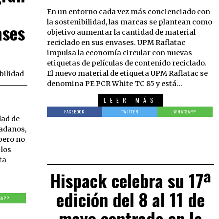
En un entorno cada vez más concienciado con
la sostenibilidad, las marcas se plantean como
ases
objetivo aumentar la cantidad de material
reciclado en sus envases. UPM Raflatac
impulsa la economía circular con nuevas
etiquetas de películas de contenido reciclado.
El nuevo material de etiqueta UPM Raflatac se
bilidad
denomina PE PCR White TC 85 y está…
LEER MÁS
FACEBOOK
TWITTER
WHATSAPP
dad de
dadanos,
pero no
 los
ta
Hispack celebra su 17ª
edición del 8 al 11 de
SAPP
mayo centrada en la