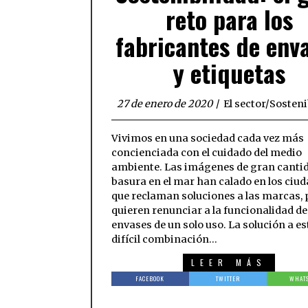
reto para los
fabricantes de env
y etiquetas
27 de enero de 2020
El sector
/
Sosteni
Vivimos en una sociedad cada vez más
concienciada con el cuidado del medio
ambiente. Las imágenes de gran canti
basura en el mar han calado en los ciu
que reclaman soluciones a las marcas, 
quieren renunciar a la funcionalidad de
envases de un solo uso. La solución a es
difícil combinación…
LEER MÁS
FACEBOOK
TWITTER
WHAT