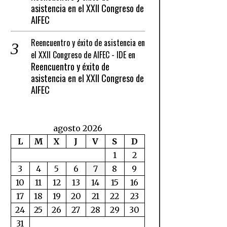
asistencia en el XXII Congreso de
AIFEC
Reencuentro y éxito de asistencia en
el XXII Congreso de AIFEC - IDE
en
Reencuentro y éxito de
asistencia en el XXII Congreso de
AIFEC
agosto 2026
L
M
X
J
V
S
D
1
2
3
4
5
6
7
8
9
10
11
12
13
14
15
16
17
18
19
20
21
22
23
24
25
26
27
28
29
30
31