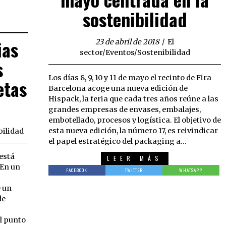
sostenibilidad
ias
23 de abril de 2018
El
sector
/
Eventos
/
Sostenibilidad
s
Los días 8, 9, 10 y 11 de mayo el recinto de Fira
etas
Barcelona acoge una nueva edición de
Hispack, la feria que cada tres años reúne a las
grandes empresas de envases, embalajes,
embotellado, procesos y logística. El objetivo de
esta nueva edición, la número 17, es reivindicar
bilidad
el papel estratégico del packaging a…
está
LEER MÁS
 En un
FACEBOOK
TWITTER
WHATSAPP
 un
de
l punto