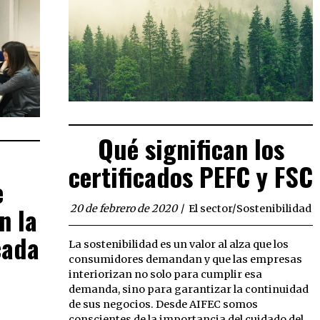
Qué significan los
certificados PEFC y FSC
e
n la
20 de febrero de 2020
El sector
/
Sostenibilidad
cada
La sostenibilidad es un valor al alza que los
consumidores demandan y que las empresas
interiorizan no solo para cumplir esa
demanda, sino para garantizar la continuidad
de sus negocios. Desde AIFEC somos
conscientes de la importancia del cuidado del