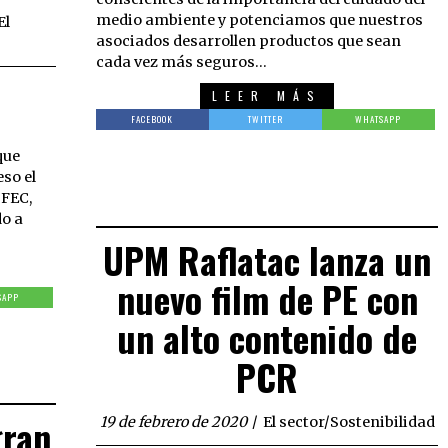
medio ambiente y potenciamos que nuestros
El
asociados desarrollen productos que sean
cada vez más seguros…
LEER MÁS
FACEBOOK
TWITTER
WHATSAPP
que
so el
IFEC,
do a
UPM Raflatac lanza un
nuevo film de PE con
SAPP
un alto contenido de
PCR
gran
19 de febrero de 2020
El sector
/
Sostenibilidad