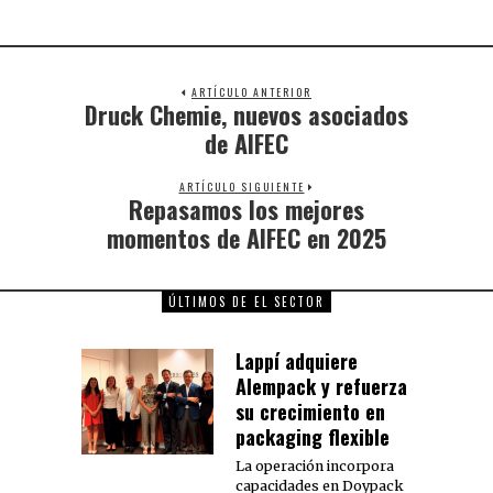
ARTÍCULO ANTERIOR
Druck Chemie, nuevos asociados
de AIFEC
ARTÍCULO SIGUIENTE
Repasamos los mejores
momentos de AIFEC en 2025
ÚLTIMOS DE EL SECTOR
Lappí adquiere
Alempack y refuerza
su crecimiento en
packaging flexible
La operación incorpora
capacidades en Doypack