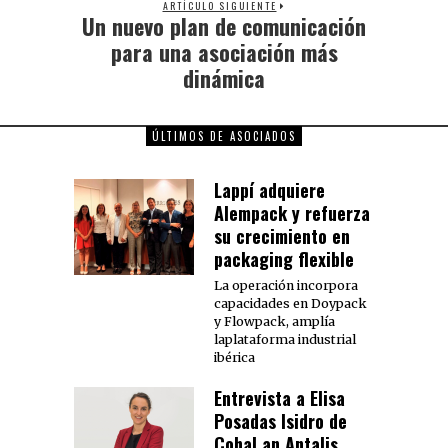
ARTÍCULO SIGUIENTE
Un nuevo plan de comunicación
para una asociación más
dinámica
ÚLTIMOS DE ASOCIADOS
Lappí adquiere
Alempack y refuerza
su crecimiento en
packaging flexible
La operación incorpora
capacidades en Doypack
y Flowpack, amplía
laplataforma industrial
ibérica
Entrevista a Elisa
Posadas Isidro de
Cohal an Antalis