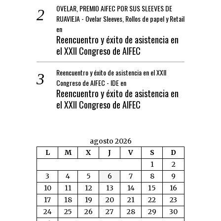
OVELAR, PREMIO AIFEC POR SUS SLEEVES DE
RUAVIEJA - Ovelar Sleeves, Rollos de papel y Retail
en
Reencuentro y éxito de asistencia en
el XXII Congreso de AIFEC
Reencuentro y éxito de asistencia en el XXII
Congreso de AIFEC - IDE
en
Reencuentro y éxito de asistencia en
el XXII Congreso de AIFEC
agosto 2026
L
M
X
J
V
S
D
1
2
3
4
5
6
7
8
9
10
11
12
13
14
15
16
17
18
19
20
21
22
23
24
25
26
27
28
29
30