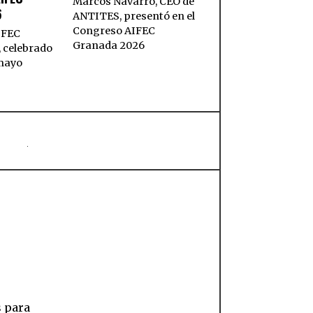
Marcos Navarro, CEO de
6
ANTITES, presentó en el
Congreso AIFEC
IFEC
Granada 2026
 celebrado
 mayo
s para