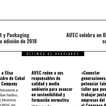
nt y Packaging
AIFEC celebra en 
u edición de 2018
s
ÚLTIMOS DE ASOCIADOS
 a Elisa
AIFEC reúne a sus
«Conectar
sidro de Cohal
responsables de
generaciones
s Company
calidad y medio
potenciar tal
ambiente para avanzar
taller que pu
vistamos a
en sostenibilidad y
trabajar junta
das Isidro,
formación normativa
empresas del 
 Director
el Congreso 
 COHAL an