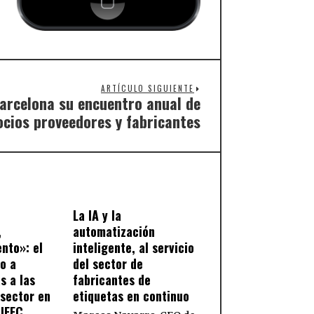
ARTÍCULO SIGUIENTE
Barcelona su encuentro anual de
ocios proveedores y fabricantes
La IA y la
,
automatización
ento»: el
inteligente, al servicio
so a
del sector de
s a las
fabricantes de
sector en
etiquetas en continuo
AIFEC