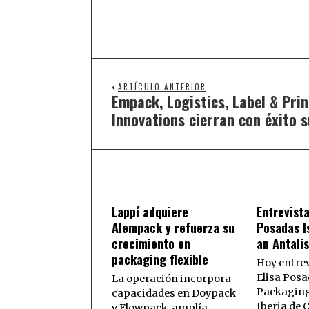
ARTÍCULO ANTERIOR
Empack, Logistics, Label & Pri
Innovations cierran con éxito s
Lappí adquiere
Entrevista
Alempack y refuerza su
Posadas I
crecimiento en
an Antali
packaging flexible
Hoy entre
Elisa Posa
La operación incorpora
Packaging
capacidades en Doypack
Iberia de
y Flowpack, amplía