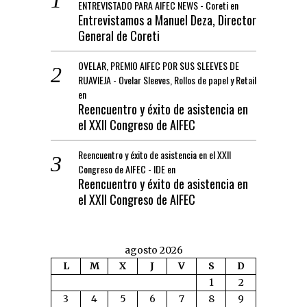
ENTREVISTADO PARA AIFEC NEWS - Coreti
en
Entrevistamos a Manuel Deza, Director
General de Coreti
OVELAR, PREMIO AIFEC POR SUS SLEEVES DE
RUAVIEJA - Ovelar Sleeves, Rollos de papel y Retail
en
Reencuentro y éxito de asistencia en
el XXII Congreso de AIFEC
Reencuentro y éxito de asistencia en el XXII
Congreso de AIFEC - IDE
en
Reencuentro y éxito de asistencia en
el XXII Congreso de AIFEC
agosto 2026
L
M
X
J
V
S
D
1
2
3
4
5
6
7
8
9