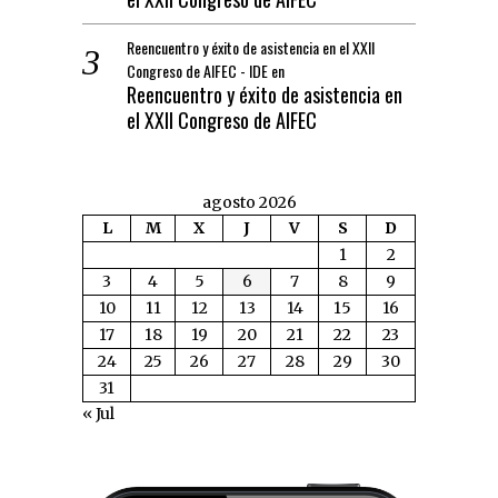
Reencuentro y éxito de asistencia en el XXII
Congreso de AIFEC - IDE
en
Reencuentro y éxito de asistencia en
el XXII Congreso de AIFEC
agosto 2026
L
M
X
J
V
S
D
1
2
3
4
5
6
7
8
9
10
11
12
13
14
15
16
17
18
19
20
21
22
23
24
25
26
27
28
29
30
31
« Jul