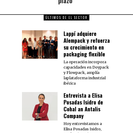
plazo”
ÚLTIMOS DE EL SECTOR
Lappí adquiere
Alempack y refuerza
su crecimiento en
packaging flexible
La operación incorpora
capacidades en Doypack
y Flowpack, amplía
laplataforma industrial
ibérica
Entrevista a Elisa
Posadas Isidro de
Cohal an Antalis
Company
Hoy entrevistamos a
Elisa Posadas Isidro,