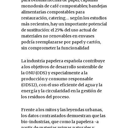
para bebidas hechas de papel; cápsulas
monodosis de café compostables; bandejas
alimentarias compostables para
restauración, catering… según los estudios
más recientes, hay un importante potencial
de sustitución: el 25% del uso actual de
materiales no renovables en envases
podría reemplazarse por papel y cartón,
sin comprometer la funcionalidad
La industria papelera española contribuye
a los objetivos de desarrollo sostenible de
la ONU (ODS) y especialmente a la
producción y consumo responsable
(ODS12), con el uso eficiente del agua y la
energía y la circularidad en la gestión de
los residuos del proceso.
Frente a los mitos y las leyendas urbanas,
los datos contrastados demuestran que las
bio-industrias, que como la papelera -a
partir de materias primas naturales y