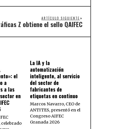
ARTÍCULO SIGUIENTE
áficas Z obtiene el sello QAIFEC
La IA y la
,
automatización
ento»: el
inteligente, al servicio
so a
del sector de
s a las
fabricantes de
sector en
etiquetas en continuo
AIFEC
Marcos Navarro, CEO de
6
ANTITES, presentó en el
Congreso AIFEC
IFEC
Granada 2026
 celebrado