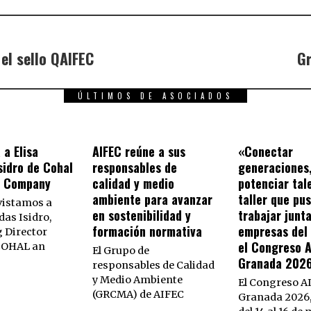
el sello QAIFEC
Gr
ÚLTIMOS DE ASOCIADOS
 a Elisa
AIFEC reúne a sus
«Conectar
sidro de Cohal
responsables de
generaciones
s Company
calidad y medio
potenciar tal
ambiente para avanzar
taller que pu
vistamos a
en sostenibilidad y
trabajar junta
das Isidro,
formación normativa
empresas del 
 Director
el Congreso 
 COHAL an
El Grupo de
Granada 202
responsables de Calidad
y Medio Ambiente
El Congreso A
(GRCMA) de AIFEC
Granada 2026,