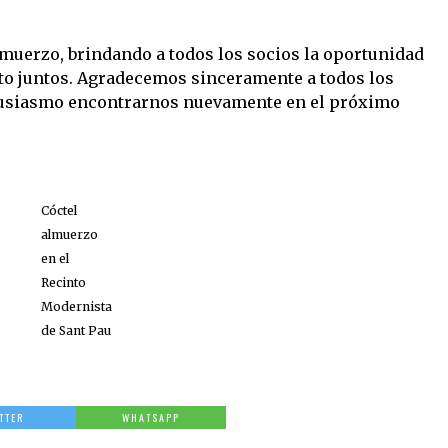
 almuerzo, brindando a todos los socios la oportunidad
o juntos. Agradecemos sinceramente a todos los
tusiasmo encontrarnos nuevamente en el próximo
Cóctel
almuerzo
en el
Recinto
Modernista
de Sant Pau
TTER
WHATSAPP