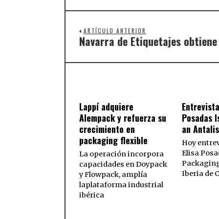
ARTÍCULO ANTERIOR
Navarra de Etiquetajes obtiene 
Lappí adquiere
Entrevista
Alempack y refuerza su
Posadas I
crecimiento en
an Antali
packaging flexible
Hoy entre
Elisa Posa
La operación incorpora
Packaging
capacidades en Doypack
Iberia de
y Flowpack, amplía
laplataforma industrial
ibérica