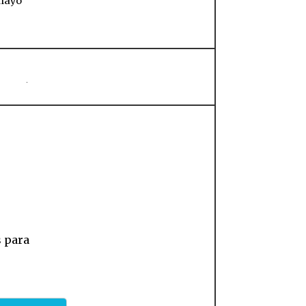
 mayo
s para