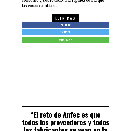
consumo y, sobre todo, a la rapidez con la que
las cosas cambian…
LEER MÁS
FACEBOOK
TWITTER
WHATSAPP
“El reto de Anfec es que
todos los proveedores y todos
los fabricantes se vean en la