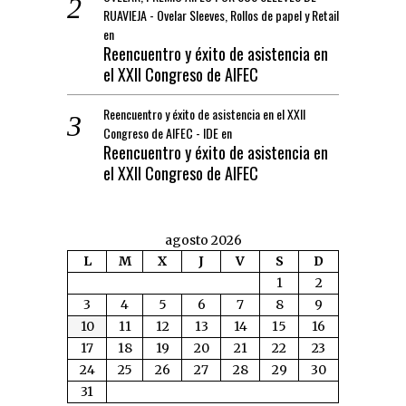
RUAVIEJA - Ovelar Sleeves, Rollos de papel y Retail
en
Reencuentro y éxito de asistencia en
el XXII Congreso de AIFEC
Reencuentro y éxito de asistencia en el XXII
Congreso de AIFEC - IDE
en
Reencuentro y éxito de asistencia en
el XXII Congreso de AIFEC
agosto 2026
L
M
X
J
V
S
D
1
2
3
4
5
6
7
8
9
10
11
12
13
14
15
16
17
18
19
20
21
22
23
24
25
26
27
28
29
30
31