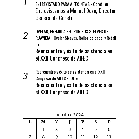
ENTREVISTADO PARA AIFEC NEWS - Coreti
en
Entrevistamos a Manuel Deza, Director
General de Coreti
OVELAR, PREMIO AIFEC POR SUS SLEEVES DE
RUAVIEJA - Ovelar Sleeves, Rollos de papel y Retail
en
Reencuentro y éxito de asistencia en
el XXII Congreso de AIFEC
Reencuentro y éxito de asistencia en el XXII
Congreso de AIFEC - IDE
en
Reencuentro y éxito de asistencia en
el XXII Congreso de AIFEC
octubre 2024
L
M
X
J
V
S
D
1
2
3
4
5
6
7
8
9
10
11
12
13