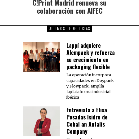
C!Print Madrid renueva su
colaboración con AIFEC
ÚLTIMOS DE NOTICIAS
Lappí adquiere
Alempack y refuerza
su crecimiento en
packaging flexible
La operación incorpora
capacidades en Doypack
y Flowpack, amplía
laplataforma industrial
ibérica
Entrevista a Elisa
Posadas Isidro de
Cohal an Antalis
Company