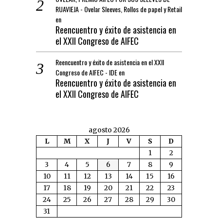
RUAVIEJA - Ovelar Sleeves, Rollos de papel y Retail
en
Reencuentro y éxito de asistencia en
el XXII Congreso de AIFEC
Reencuentro y éxito de asistencia en el XXII
Congreso de AIFEC - IDE
en
Reencuentro y éxito de asistencia en
el XXII Congreso de AIFEC
agosto 2026
L
M
X
J
V
S
D
1
2
3
4
5
6
7
8
9
10
11
12
13
14
15
16
17
18
19
20
21
22
23
24
25
26
27
28
29
30
31