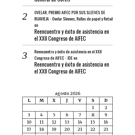
OVELAR, PREMIO AIFEC POR SUS SLEEVES DE
RUAVIEJA - Ovelar Sleeves, Rollos de papel y Retail
en
Reencuentro y éxito de asistencia en
el XXII Congreso de AIFEC
Reencuentro y éxito de asistencia en el XXII
Congreso de AIFEC - IDE
en
Reencuentro y éxito de asistencia en
el XXII Congreso de AIFEC
agosto 2026
L
M
X
J
V
S
D
1
2
3
4
5
6
7
8
9
10
11
12
13
14
15
16
17
18
19
20
21
22
23