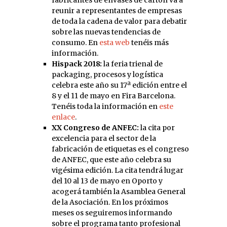
fabricantes de envases de cartón va a
reunir a representantes de empresas
de toda la cadena de valor para debatir
sobre las nuevas tendencias de
consumo. En
esta web
tenéis más
información.
Hispack 2018:
la feria trienal de
packaging, procesos y logística
celebra este año su 17ª edición entre el
8 y el 11 de mayo en Fira Barcelona.
Tenéis toda la información en
este
enlace
.
XX Congreso de ANFEC:
la cita por
excelencia para el sector de la
fabricación de etiquetas es el congreso
de ANFEC, que este año celebra su
vigésima edición. La cita tendrá lugar
del 10 al 13 de mayo en Oporto y
acogerá también la Asamblea General
de la Asociación. En los próximos
meses os seguiremos informando
sobre el programa tanto profesional