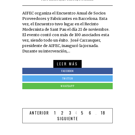
AIFEC organiza el Encuentro Anual de Socios
Proveedores y Fabricantes en Barcelona. Esta
vez, el Encuentro tuvo lugar en el Recinto
Modernista de Sant Pau el día 21 de noviembre.
El evento contó con más de 100 asociados esta
vez, siendo todo un éxito. José Carrasquer,
presidente de AIFEC, inauguró la jornada.
Durante su intervención,…
LEER MÁS
FACEBOOK
TWITTER
WHATSAPP
ANTERIOR
1
2
3
4
5
6
…
18
SIGUIENTE