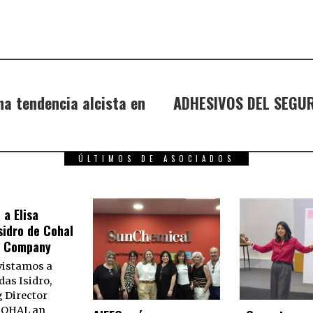
na tendencia alcista en
ADHESIVOS DEL SEGUR
ÚLTIMOS DE ASOCIADOS
 a Elisa
sidro de Cohal
s Company
vistamos a
das Isidro,
 Director
 COHAL an