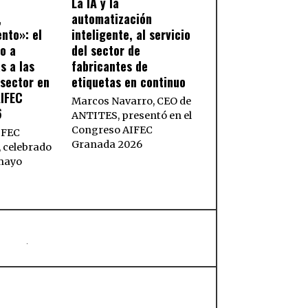
La IA y la
,
automatización
ento»: el
inteligente, al servicio
so a
del sector de
s a las
fabricantes de
sector en
etiquetas en continuo
AIFEC
Marcos Navarro, CEO de
6
ANTITES, presentó en el
Congreso AIFEC
IFEC
Granada 2026
 celebrado
 mayo