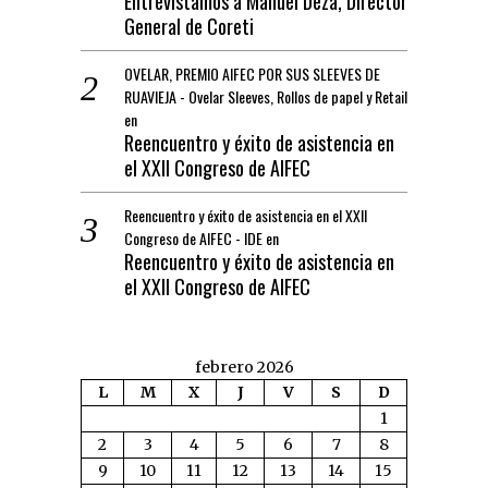
Entrevistamos a Manuel Deza, Director
General de Coreti
OVELAR, PREMIO AIFEC POR SUS SLEEVES DE
RUAVIEJA - Ovelar Sleeves, Rollos de papel y Retail
en
Reencuentro y éxito de asistencia en
el XXII Congreso de AIFEC
Reencuentro y éxito de asistencia en el XXII
Congreso de AIFEC - IDE
en
Reencuentro y éxito de asistencia en
el XXII Congreso de AIFEC
febrero 2026
L
M
X
J
V
S
D
1
2
3
4
5
6
7
8
9
10
11
12
13
14
15