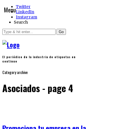
Twitter
Menu
LinkedIn
Instagram
Search
Go
El periódico de la industria de etiquetas en
continuo
Category archive
Asociados - page 4
Promociona tu empresa en la