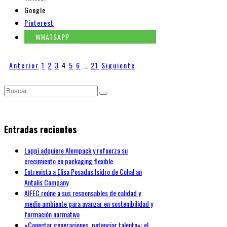
Google
Pinterest
WHATSAPP
Anterior
1
2
3
4
5
6
…
21
Siguiente
Entradas recientes
Lappí adquiere Alempack y refuerza su
crecimiento en packaging flexible
Entrevista a Elisa Posadas Isidro de Cohal an
Antalis Company
AIFEC reúne a sus responsables de calidad y
medio ambiente para avanzar en sostenibilidad y
formación normativa
«Conectar generaciones, potenciar talento»: el